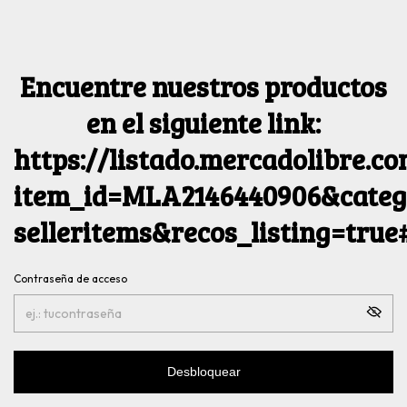
Encuentre nuestros productos
en el siguiente link:
https://listado.mercadolibre.c
item_id=MLA2146440906&catego
selleritems&recos_listing=tru
Contraseña de acceso
Desbloquear